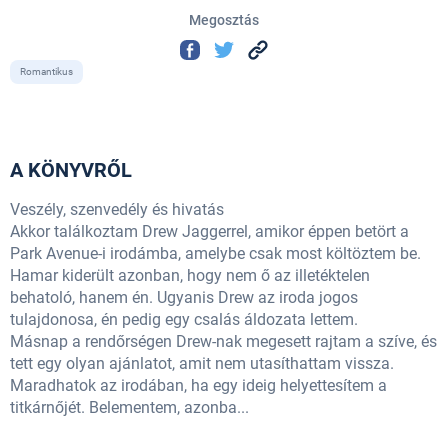
Megosztás
Romantikus
A KÖNYVRŐL
Veszély, szenvedély és hivatás
Akkor találkoztam Drew Jaggerrel, amikor éppen betört a
Park Avenue-i irodámba, amelybe csak most költöztem be.
Hamar kiderült azonban, hogy nem ő az illetéktelen
behatoló, hanem én. Ugyanis Drew az iroda jogos
tulajdonosa, én pedig egy csalás áldozata lettem.
Másnap a rendőrségen Drew-nak megesett rajtam a szíve, és
tett egy olyan ajánlatot, amit nem utasíthattam vissza.
Maradhatok az irodában, ha egy ideig helyettesítem a
titkárnőjét. Belementem, azonba...