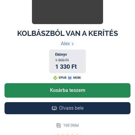
KOLBÁSZBÓL VAN A KERÍTÉS
Alex
Ekönyv
1 900 Ft
1 330 Ft
EPUB
MOBI
Kosárba teszem
Olvass bele
160 Oldal