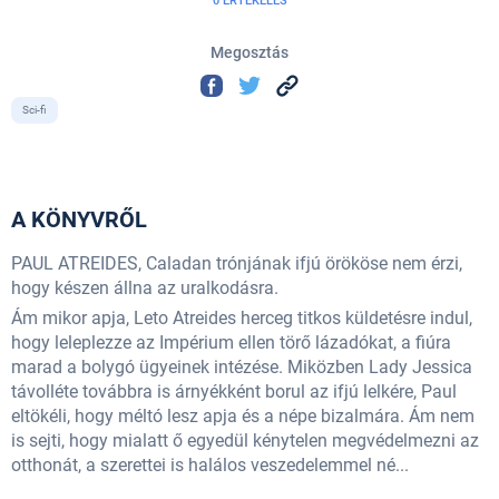
0 ÉRTÉKELÉS
Megosztás
Sci-fi
A KÖNYVRŐL
PAUL ATREIDES, Caladan trónjának ifjú örököse nem érzi,
hogy készen állna az uralkodásra.
Ám mikor apja, Leto Atreides herceg titkos küldetésre indul,
hogy leleplezze az Impérium ellen törő lázadókat, a fiúra
marad a bolygó ügyeinek intézése. Miközben Lady Jessica
távolléte továbbra is árnyékként borul az ifjú lelkére, Paul
eltökéli, hogy méltó lesz apja és a népe bizalmára. Ám nem
is sejti, hogy mialatt ő egyedül kénytelen megvédelmezni az
otthonát, a szerettei is halálos veszedelemmel né...