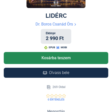
LIDÉRC
Dr. Boros Csanád Örs
Ekönyv
2 990 Ft
EPUB
MOBI
Kosárba teszem
Olvass bele
269 Oldal
0 ÉRTÉKELÉS
Megosztás