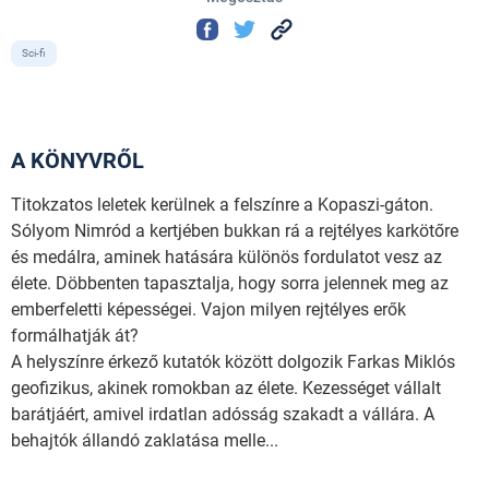
Sci-fi
A KÖNYVRŐL
Titokzatos leletek kerülnek a felszínre a Kopaszi-gáton.
Sólyom Nimród a kertjében bukkan rá a rejtélyes karkötőre
és medálra, aminek hatására különös fordulatot vesz az
élete. Döbbenten tapasztalja, hogy sorra jelennek meg az
emberfeletti képességei. Vajon milyen rejtélyes erők
formálhatják át?
A helyszínre érkező kutatók között dolgozik Farkas Miklós
geofizikus, akinek romokban az élete. Kezességet vállalt
barátjáért, amivel irdatlan adósság szakadt a vállára. A
behajtók állandó zaklatása melle...