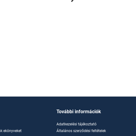
3
e-könyv
További információk
Adatkezelési tájékoztató
k ekönyveket
Általános szerződési feltételek