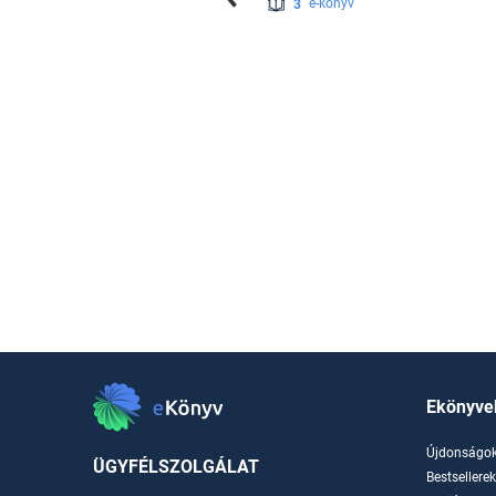
3
e-könyv
Ekönyve
Újdonságo
ÜGYFÉLSZOLGÁLAT
Bestsellere