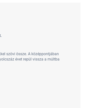
.
ekkel szövi össze. A középpontjában
nyolcszáz évet repül vissza a múltba