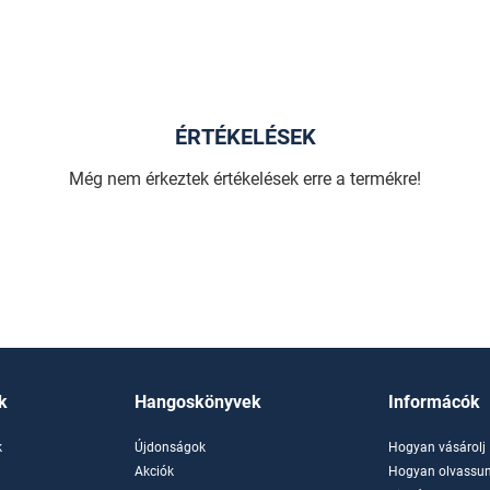
ÉRTÉKELÉSEK
Még nem érkeztek értékelések erre a termékre!
k
Hangoskönyvek
Informácók
k
Újdonságok
Hogyan vásárolj
k
Akciók
Hogyan olvassun