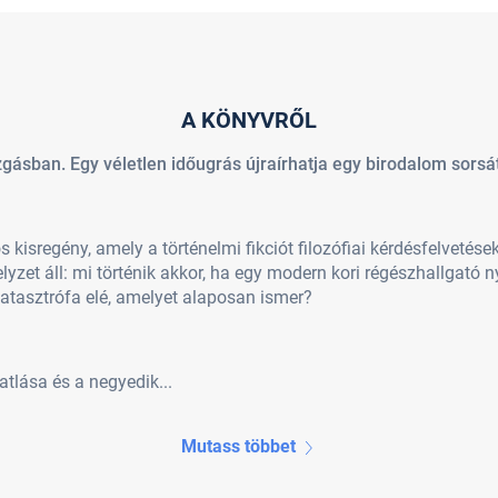
A KÖNYVRŐL
gásban. Egy véletlen időugrás újraírhatja egy birodalom sorsát
 kisregény, amely a történelmi fikciót filozófiai kérdésfelvetés
lyzet áll: mi történik akkor, ha egy modern kori régészhallgató 
katasztrófa elé, amelyet alaposan ismer?
tlása és a negyedik...
Mutass többet