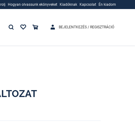
rolj
Hogyan olvassunk ekönyveket
Kiadóknak
Kapcsolat
Én kiadom
rolj
Hogyan olvassunk ekönyveket
Kiadóknak
BEJELENTKEZÉS / REGISZTRÁCIÓ
ÁLTOZAT