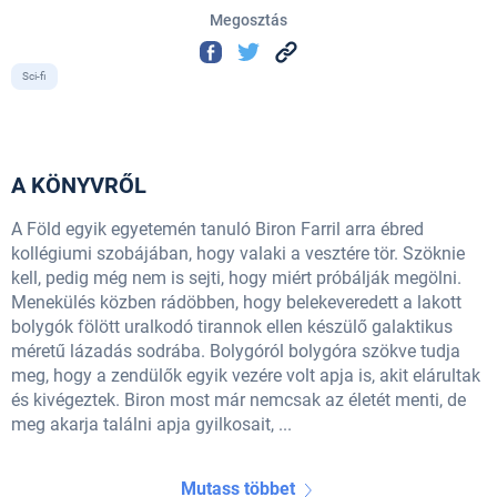
Megosztás
Sci-fi
A KÖNYVRŐL
A Föld egyik egyetemén tanuló Biron Farril arra ébred
kollégiumi szobájában, hogy valaki a vesztére tör. Szöknie
kell, pedig még nem is sejti, hogy miért próbálják megölni.
Menekülés közben rádöbben, hogy belekeveredett a lakott
bolygók fölött uralkodó tirannok ellen készülő galaktikus
méretű lázadás sodrába. Bolygóról bolygóra szökve tudja
meg, hogy a zendülők egyik vezére volt apja is, akit elárultak
és kivégeztek. Biron most már nemcsak az életét menti, de
meg akarja találni apja gyilkosait, ...
Mutass többet