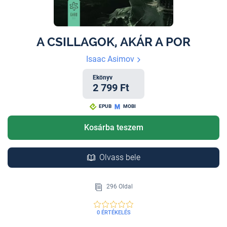
A CSILLAGOK, AKÁR A POR
Isaac Asimov
Ekönyv
2 799 Ft
EPUB
MOBI
Kosárba teszem
Olvass bele
296 Oldal
0 ÉRTÉKELÉS