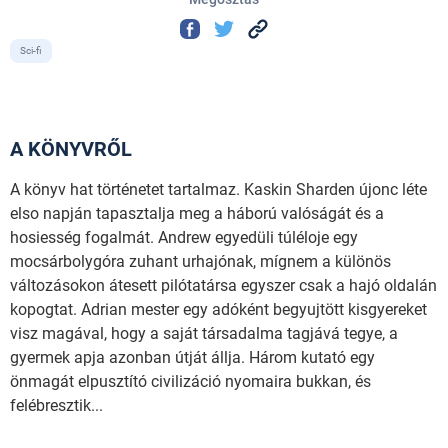
Sci-fi
A KÖNYVRŐL
A könyv hat történetet tartalmaz. Kaskin Sharden újonc léte
elso napján tapasztalja meg a háború valóságát és a
hosiesség fogalmát. Andrew egyedüli túléloje egy
mocsárbolygóra zuhant urhajónak, mígnem a különös
változásokon átesett pilótatársa egyszer csak a hajó oldalán
kopogtat. Adrian mester egy adóként begyujtött kisgyereket
visz magával, hogy a saját társadalma tagjává tegye, a
gyermek apja azonban útját állja. Három kutató egy
önmagát elpusztító civilizáció nyomaira bukkan, és
felébresztik...