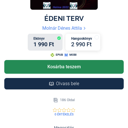
ÉDENI TERV
Molnár Dénes Attila
Ekönyv
Hangoskönyv
1 990 Ft
2 990 Ft
EPUB
MOBI
Kosárba teszem
Olvass bele
186 Oldal
0 ÉRTÉKELÉS
Megosztás