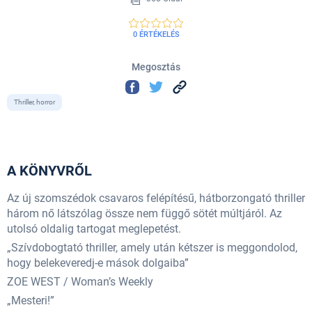
0 ÉRTÉKELÉS
Megosztás
Thriller, horror
A KÖNYVRŐL
Az új szomszédok csavaros felépítésű, hátborzongató thriller
három nő látszólag össze nem függő sötét múltjáról. Az
utolsó oldalig tartogat meglepetést.
„Szívdobogtató thriller, amely után kétszer is meggondolod,
hogy belekeveredj-e mások dolgaiba”
ZOE WEST / Woman’s Weekly
„Mesteri!”