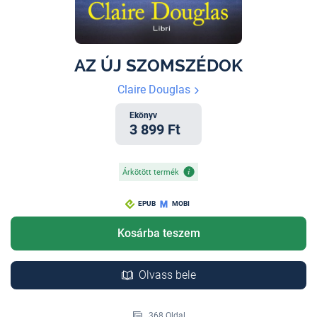
AZ ÚJ SZOMSZÉDOK
Claire Douglas
Ekönyv
3 899 Ft
Árkötött termék
EPUB
MOBI
Kosárba teszem
Olvass bele
368 Oldal