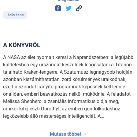
Thriller, horror
A KÖNYVRŐL
A NASA az élet nyomait keresi a Naprendszerben: a legújabb
küldetésben egy űrszondát készülnek lebocsátani a Titánon
található Kraken-tengerre. A Szaturnusz legnagyobb holdján
azonban kiszámíthatatlan, zord körülmények uralkodnak,
ezért a szondát irányító programnak képesnek kell lennie
önállóan, emberi beavatkozás nélkül működnie. A feladatot
Melissa Shepherd, a zseniális informatikus oldja meg,
amikor kifejleszti Dorothyt, az emberi gondolkodáshoz
legközelebb álló mesterséges intelligenciát. A...
Mutass többet