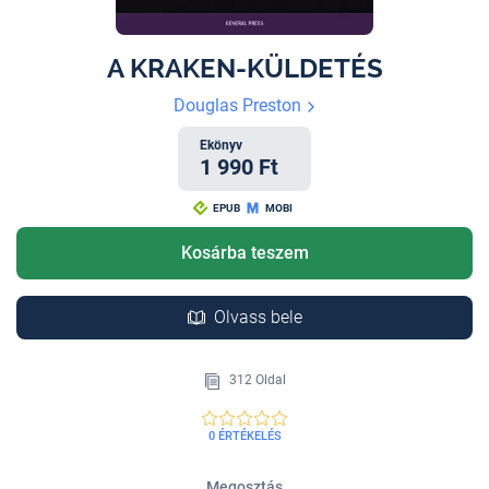
A KRAKEN-KÜLDETÉS
Douglas Preston
Ekönyv
1 990 Ft
EPUB
MOBI
Kosárba teszem
Olvass bele
312 Oldal
0 ÉRTÉKELÉS
Megosztás