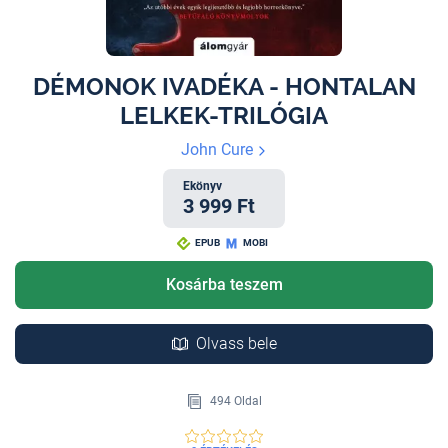
DÉMONOK IVADÉKA - HONTALAN
LELKEK-TRILÓGIA
John Cure
Ekönyv
3 999 Ft
EPUB
MOBI
Kosárba teszem
Olvass bele
494 Oldal