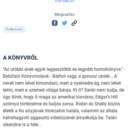
0 ÉRTÉKELÉS
Megosztás
Thriller, horror
A KÖNYVRŐL
"Az utóbbi évek egyik legijesztőbb és legjobb horrorkönyve." -
Betüfaló Könyvmolyok - Bárhol vagy, a gonosz utolér... A
nevét nem lehet kimondani, mert a nyelvedre ég, nem lehet
leírni, mert a szemed világa bánja. Ki ő? Senki nem tudja, de
úgy tűnik, hogy ő maga az amerikai kisváros, Edgar's Hill
szörnyű történelme és baljós sorsa. Robin és Shelly közös
életét a fiú anyjának titokzatos halála, valamint az általa
hátrahagyott aggasztó videóüzenet árnyékolja be. Talán
sikerülne is a fele...