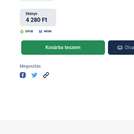
Ekönyv
4 280 Ft
EPUB
MOBI
Kosárba teszem
Olva
Megosztás