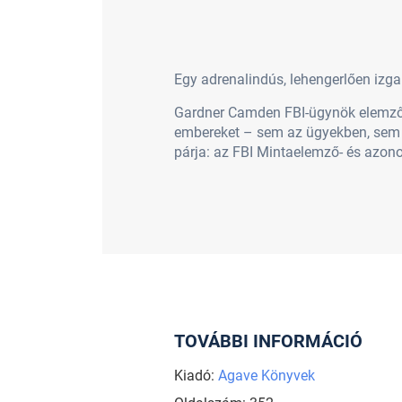
Egy adrenalindús, lehengerlően izg
Gardner Camden FBI-ügynök elemző z
embereket – sem az ügyekben, sem a
párja: az FBI Mintaelemző- és azonos
TOVÁBBI INFORMÁCIÓ
Kiadó:
Agave Könyvek