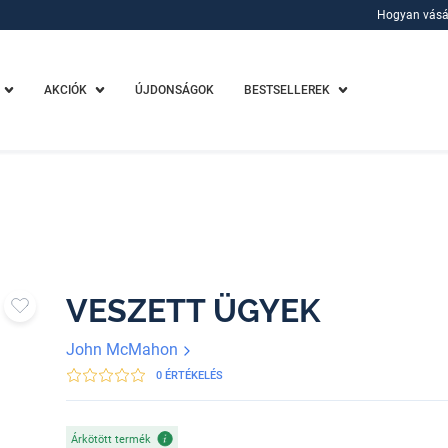
Hogyan vásá
Hogyan vásá
AKCIÓK
ÚJDONSÁGOK
BESTSELLEREK
VESZETT ÜGYEK
John McMahon
0 ÉRTÉKELÉS
Árkötött termék