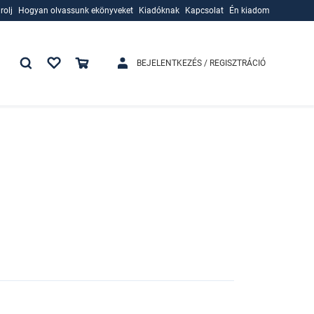
rolj
Hogyan olvassunk ekönyveket
Kiadóknak
Kapcsolat
Én kiadom
rolj
Hogyan olvassunk ekönyveket
Kiadóknak
BEJELENTKEZÉS / REGISZTRÁCIÓ