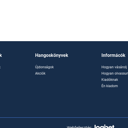
k
Hangoskönyvek
Informácók
k
Újdonságok
Hogyan vásárolj
k
Akciók
Hogyan olvassun
Kiadóknak
Én kiadom
Webfejlesztés: