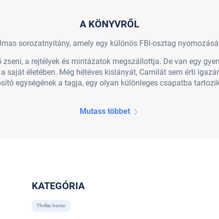
A KÖNYVRŐL
almas sorozatnyitány, amely egy különös FBI-osztag nyomozását 
seni, a rejtélyek és mintázatok megszállottja. De van egy gyen
 saját életében. Még hétéves kislányát, Camilát sem érti iga
ító egységének a tagja, egy olyan különleges csapatba tartozik,
Mutass többet
KATEGÓRIA
Thriller, horror