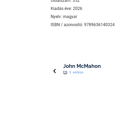
Oldalszám: 352
Kiadás éve: 2026
Nyelv: magyar
ISBN / azonosító: 9789636140324
John McMahon
1
e-könyv