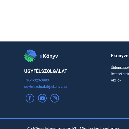
Ekönyve
Újdonságo
ÜGYFÉLSZOLGÁLAT
Bestsellere
+36-1-323-3983
Akciók
ugyfelszolgalat@ekonyv.hu
© eKönyv Magyarország Kft. Minden jog fenntartva.