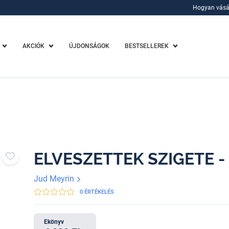
Hogyan vásá
Hogyan vásá
AKCIÓK
ÚJDONSÁGOK
BESTSELLEREK
ELVESZETTEK SZIGETE -
Jud Meyrin
0 ÉRTÉKELÉS
Ekönyv