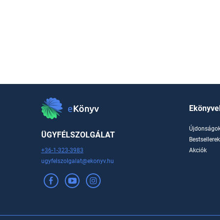
Ekönyve
Újdonságo
ÜGYFÉLSZOLGÁLAT
Bestsellere
+36-1-323-3983
Akciók
ugyfelszolgalat@ekonyv.hu