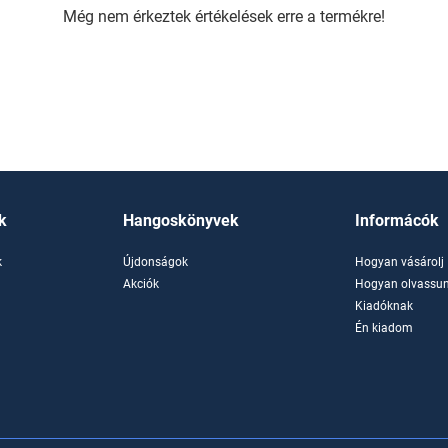
Még nem érkeztek értékelések erre a termékre!
k
Hangoskönyvek
Informácók
k
Újdonságok
Hogyan vásárolj
k
Akciók
Hogyan olvassun
Kiadóknak
Én kiadom