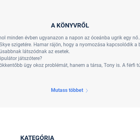
A KÖNYVRŐL
, ahol minden évben ugyanazon a napon az óceánba ugrik egy n
k Skye szigetére. Hamar rájön, hogy a nyomozása kapcsolódik a 
úsabbnak látszódnak az esetek.
ipulátor játszótere?
entőbb ügy okoz problémát, hanem a társa, Tony is. A férfi túl 
Mutass többet
KATEGÓRIA