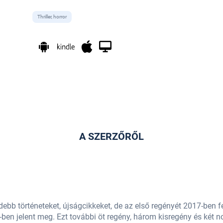
Thriller, horror
A SZERZŐRŐL
idebb történeteket, újságcikkeket, de az első regényét 2017-ben f
-ben jelent meg. Ezt további öt regény, három kisregény és két no