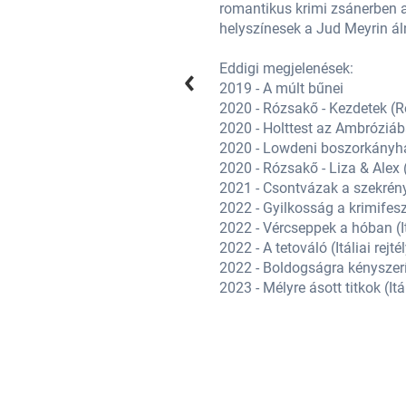
ennek meg, míg a külföldi
romantikus krimi zsánerben a
helyszínesek a Jud Meyrin ál
Eddigi megjelenések:
2019 - A múlt bűnei
2020 - Rózsakő - Kezdetek (Ró
2020 - Holttest az Ambróziába
2020 - Lowdeni boszorkányhajs
2020 - Rózsakő - Liza & Alex 
2021 - Csontvázak a szekrény
2022 - Gyilkosság a krimifeszt
2022 - Vércseppek a hóban (Itá
2022 - A tetováló (Itáliai rejté
2022 - Boldogságra kényszer
2023 - Mélyre ásott titkok (Itál