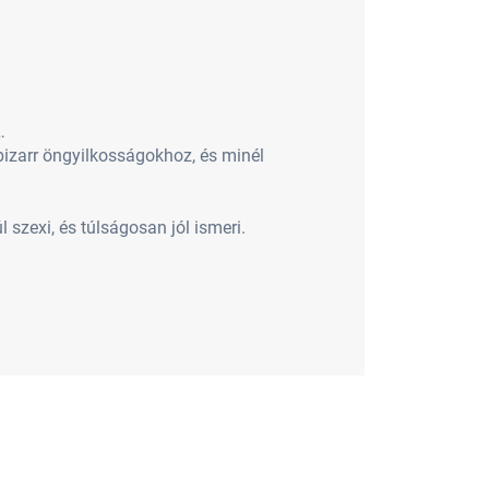
ő…
bizarr öngyilkosságokhoz, és minél
szexi, és túlságosan jól ismeri.