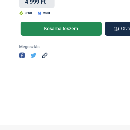
4 999 Ft
EPUB
MOBI
Kosárba teszem
Olva
Megosztás