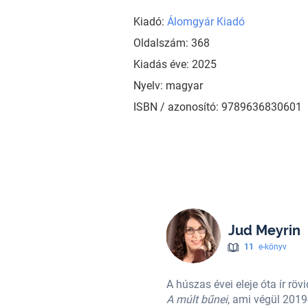
Kiadó:
Álomgyár Kiadó
Oldalszám: 368
Kiadás éve: 2025
Nyelv: magyar
ISBN / azonosító: 9789636830601
Jud Meyrin
11
e-könyv
ben fejezte be. Ez a regény
A húszas évei eleje óta ír röv
ét novelláskötet követte. A
A múlt bűnei
, ami végül 2019