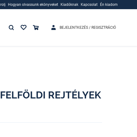
rolj
Hogyan olvassunk ekönyveket
Kiadóknak
Kapcsolat
Én kiadom
rolj
Hogyan olvassunk ekönyveket
Kiadóknak
BEJELENTKEZÉS / REGISZTRÁCIÓ
 FELFÖLDI REJTÉLYEK