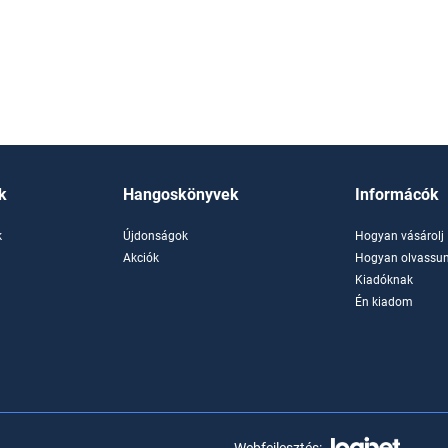
k
Hangoskönyvek
Informácók
k
Újdonságok
Hogyan vásárolj
k
Akciók
Hogyan olvassun
Kiadóknak
Én kiadom