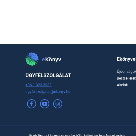
Ekönyve
Újdonságo
ÜGYFÉLSZOLGÁLAT
Bestsellere
+36-1-323-3983
Akciók
ugyfelszolgalat@ekonyv.hu