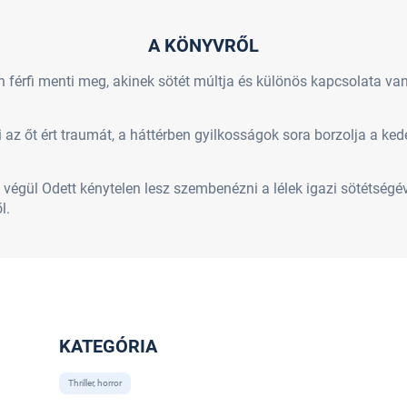
A KÖNYVRŐL
n férfi menti meg, akinek sötét múltja és különös kapcsolata va
az őt ért traumát, a háttérben gyilkosságok sora borzolja a ked
g végül Odett kénytelen lesz szembenézni a lélek igazi sötétsé
l.
KATEGÓRIA
Thriller, horror