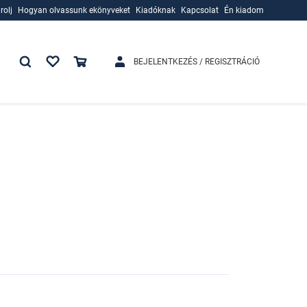
rolj
Hogyan olvassunk ekönyveket
Kiadóknak
Kapcsolat
Én kiadom
rolj
Hogyan olvassunk ekönyveket
Kiadóknak
BEJELENTKEZÉS / REGISZTRÁCIÓ