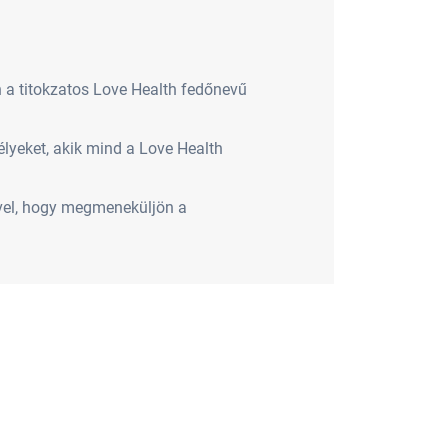
n a titokzatos Love Health fedőnevű
élyeket, akik mind a Love Health
gével, hogy megmeneküljön a