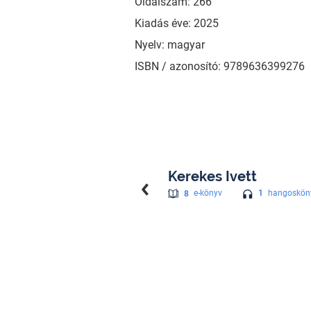
Oldalszám: 266
Kiadás éve: 2025
Nyelv: magyar
ISBN / azonosító: 9789636399276
Kerekes Ivett
1
hangoskön
8
e-könyv