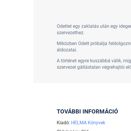
Odettet egy zaklatás után egy idege
szervezethez.
Miközben Odett próbálja feldolgozni 
áldozatai.
A történet egyre kuszábbá válik, mí
szervezet gátlástalan végrehajtói elő
TOVÁBBI INFORMÁCIÓ
Kiadó:
HELMA Könyvek