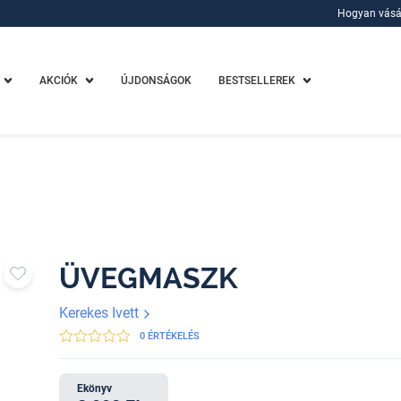
Hogyan vásá
Hogyan vásá
AKCIÓK
ÚJDONSÁGOK
BESTSELLEREK
ÜVEGMASZK
Kerekes Ivett
0 ÉRTÉKELÉS
Ekönyv