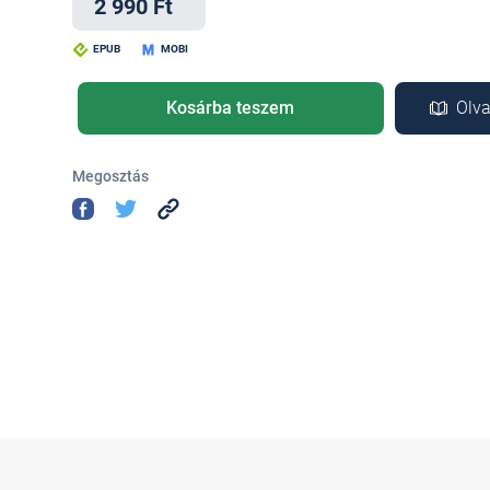
2 990 Ft
EPUB
MOBI
Kosárba teszem
Olva
Megosztás