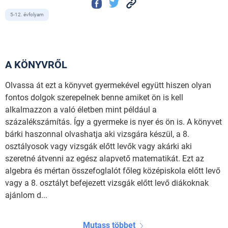
5-12. évfolyam
A KÖNYVRŐL
Olvassa át ezt a könyvet gyermekével együtt hiszen olyan
fontos dolgok szerepelnek benne amiket ön is kell
alkalmazzon a való életben mint például a
százalékszámítás. Így a gyermeke is nyer és ön is. A könyvet
bárki haszonnal olvashatja aki vizsgára készül, a 8.
osztályosok vagy vizsgák előtt levők vagy akárki aki
szeretné átvenni az egész alapvető matematikát. Ezt az
algebra és mértan összefoglalót főleg középiskola előtt levő
vagy a 8. osztályt befejezett vizsgák előtt levő diákoknak
ajánlom d...
Mutass többet