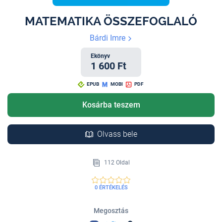
MATEMATIKA ÖSSZEFOGLALÓ
Bárdi Imre
Ekönyv
1 600 Ft
EPUB
MOBI
PDF
Kosárba teszem
Olvass bele
112 Oldal
0 ÉRTÉKELÉS
Megosztás