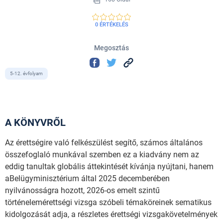
0 ÉRTÉKELÉS
Megosztás
5-12. évfolyam
A KÖNYVRŐL
Az érettségire való felkészülést segítő, számos általános
összefoglaló munkával szemben ez a kiadvány nem az
eddig tanultak globális áttekintését kívánja nyújtani, hanem
aBelügyminisztérium által 2025 decemberében
nyilvánosságra hozott, 2026-os emelt szintű
történelemérettségi vizsga szóbeli témaköreinek sematikus
kidolgozását adja, a részletes érettségi vizsgakövetelmények