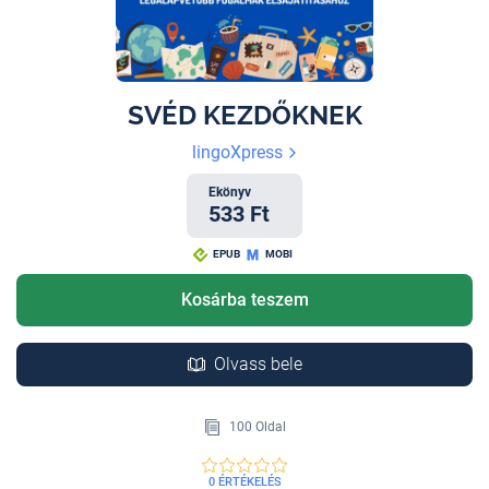
SVÉD KEZDŐKNEK
lingoXpress
Ekönyv
533 Ft
EPUB
MOBI
Kosárba teszem
Olvass bele
100 Oldal
0 ÉRTÉKELÉS