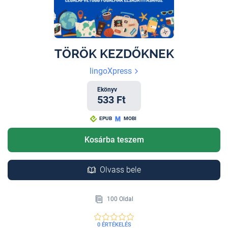
TÖRÖK KEZDŐKNEK
lingoXpress
Ekönyv
533 Ft
EPUB
MOBI
Kosárba teszem
Olvass bele
100 Oldal
0 ÉRTÉKELÉS