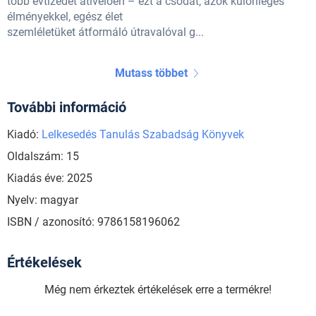
több évtizedet átívelően – ezt a csodát, azok különleges
élményekkel, egész élet
szemléletüket átformáló útravalóval g...
Mutass többet
További információ
Kiadó:
Lelkesedés Tanulás Szabadság Könyvek
Oldalszám: 15
Kiadás éve: 2025
Nyelv: magyar
ISBN / azonosító: 9786158196062
Értékelések
Még nem érkeztek értékelések erre a termékre!