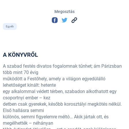
Megosztás
Egyéb
A KÖNYVRŐL
A szabad festés divatos fogalomnak tűnhet; ám Párizsban
több mint 70 évig
működött a Festőhely, amely a világon egyedülálló
lehetőséget kínált: hetente
egy alkalommal védett térben, szabadon alkothatott egy
csoportnyi ember – kez
detben csak gyerekek, később korosztályi megkötés nélkül.
Első hallásra semmi
különös, semmi figyelemre méltó… Akik jártak ott, és
megélhették – néhányan