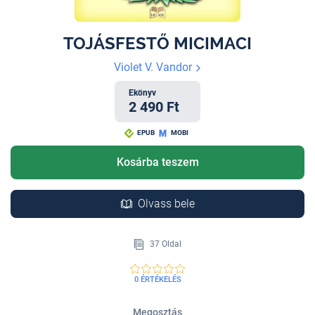
TOJÁSFESTŐ MICIMACI
Violet V. Vandor
Ekönyv
2 490 Ft
EPUB
MOBI
Kosárba teszem
Olvass bele
37 Oldal
0 ÉRTÉKELÉS
Megosztás