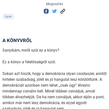
Megosztás
Egyéb
A KÖNYVRŐL
Sanyikám, miről szól ez a könyv?
Ez a könyv a felelősségről szól.
Sokan azt hiszik, hogy a demokrácia olyan csodaszer, amitől
hirtelen szabadság, jólét és jó hangulat lesz körülöttünk. A
demokráciát azonban nem lehet „csak úgy” élvezni:
mindennap csinálni kell. Minél többen csináljuk, annál
többen élvezhetjük. De ha nem csináljuk, akkor eljön a pont,
amikor már nem lesz demokrácia, és ezzel együtt
szabadság, jólét és jó hangulat sem.