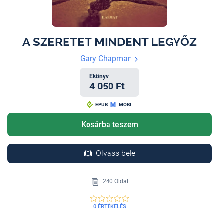
A SZERETET MINDENT LEGYŐZ
Gary Chapman
Ekönyv
4 050 Ft
EPUB
MOBI
Kosárba teszem
Olvass bele
240 Oldal
0 ÉRTÉKELÉS