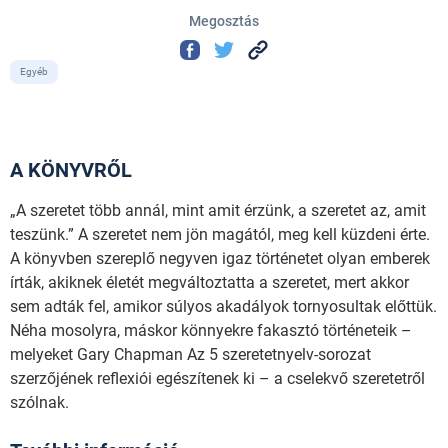
Megosztás
Egyéb
A KÖNYVRŐL
„A szeretet több annál, mint amit érzünk, a szeretet az, amit
teszünk.” A szeretet nem jön magától, meg kell küzdeni érte.
A könyvben szereplő negyven igaz történetet olyan emberek
írták, akiknek életét megváltoztatta a szeretet, mert akkor
sem adták fel, amikor súlyos akadályok tornyosultak előttük.
Néha mosolyra, máskor könnyekre fakasztó történeteik –
melyeket Gary Chapman Az 5 szeretetnyelv-sorozat
szerzőjének reflexiói egészítenek ki – a cselekvő szeretetről
szólnak.