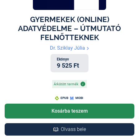
GYERMEKEK (ONLINE)
ADATVÉDELME – ÚTMUTATÓ
FELNŐTTEKNEK
Dr. Sziklay Júlia
Ekönyv
9 525 Ft
Árkötött termék
EPUB
MOBI
Kosárba teszem
Olvass bele