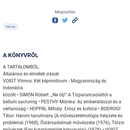
Megosztás
Néprajz
A KÖNYVRŐL
A TARTALOMBÓL:
Általános és elméleti írások:
VOIGT Vilmos: Két képmotívum - Magyarország és
Indonézia
között • SIMON Róbert: „Ne ölj!" A Tízparancsolattól a
bellum sacrumig • PESTHY Mónika: Az emberáldozat és a
vértanúság • HOPPÁL Mihály: Erósz és kultúra • BODROGI
Tibor: Három tanulmány (A művészetetnológia helyzete és
problémái (1968), Őstársadalmak művészete (1976), Törzsi
művészet (Egy kutatásterület körvonalai) (1978) • VOIGT