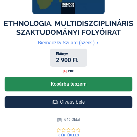
ETHNOLOGIA. MULTIDISZCIPLINÁRIS
SZAKTUDOMÁNYI FOLYÓIRAT
Biernaczky Szilárd (szerk.)
Ekönyv
2 900 Ft
PDF
Kosárba teszem
Olvass bele
646 Oldal
0 ÉRTÉKELÉS