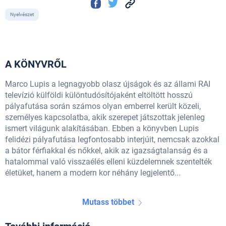
Nyelvészet
A KÖNYVRŐL
Marco Lupis a legnagyobb olasz újságok és az állami RAI
televízió külföldi különtudósítójaként eltöltött hosszú
pályafutása során számos olyan emberrel került közeli,
személyes kapcsolatba, akik szerepet játszottak jelenleg
ismert világunk alakításában. Ebben a könyvben Lupis
felidézi pályafutása legfontosabb interjúit, nemcsak azokkal
a bátor férfiakkal és nőkkel, akik az igazságtalanság és a
hatalommal való visszaélés elleni küzdelemnek szentelték
életüket, hanem a modern kor néhány legjelentő...
Mutass többet