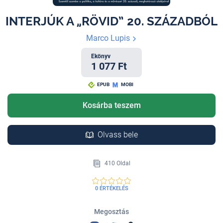
INTERJÚK A „RÖVID” 20. SZÁZADBÓL
Marco Lupis
Ekönyv
1 077 Ft
EPUB
MOBI
Kosárba teszem
Olvass bele
410 Oldal
0 ÉRTÉKELÉS
Megosztás