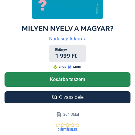
MILYEN NYELV A MAGYAR?
Nádasdy Ádám
Ekönyv
1 999 Ft
EPUB
MOBI
Kosárba teszem
Olvass bele
204 Oldal
0 ÉRTÉKELÉS