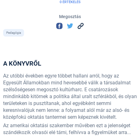
0 ÉRTÉKELÉS
Megosztás
Pedagógia
A KÖNYVRŐL
Az utóbbi években egyre többet hallani arról, hogy az
Egyesült Államokban mind hevesebbé válik a társadalmat
szélsőségesen megosztó kultúrharc. E csatározások
mindinkább kitörnek a politika által uralt szférákból, és olyan
területeken is pusztítanak, ahol egyébként semmi
keresnivalójuk nem lenne: a folyamat alól már az alsó- és
középfokú oktatás tantermei sem képeznek kivételt.
Az amerikai oktatási szakember művében ezt a jelenséget
szándékozik olvasói elé tárni, felhívva a figyelmüket arra...