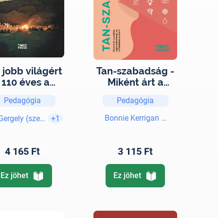
 jobb világért
Tan-szabadság -
 110 éves a
Miként árt a
magyar
politika a
Pedagógia
Pedagógia
cserkészet
gyermekeinknek,
és mit tehetünk
Bonnie Kerrigan Snyder
Gergely (szerk.)
+1
ez ellen?
4 165 Ft
3 115 Ft
Ez jöhet
Ez jöhet