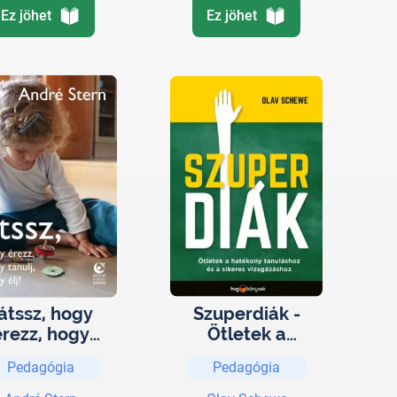
Ez jöhet
Ez jöhet
átssz, hogy
Szuperdiák -
érezz, hogy
Ötletek a
ulj, hogy élj!
hatékony
Pedagógia
Pedagógia
tanuláshoz és a
sikeres