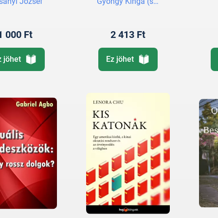
sányi József
Gyöngy Kinga (szerk.)
1 000 Ft
2 413 Ft
z jöhet
Ez jöhet