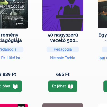
 remény
50 nagyszerű
Egy
dagógiája
vezető 500
-
szóban
Pedagógia
Pedagógia
. Dr. Lükő István
Nietsnie Trebla
Réti 
3 839 Ft
665 Ft
z jöhet
Ez jöhet