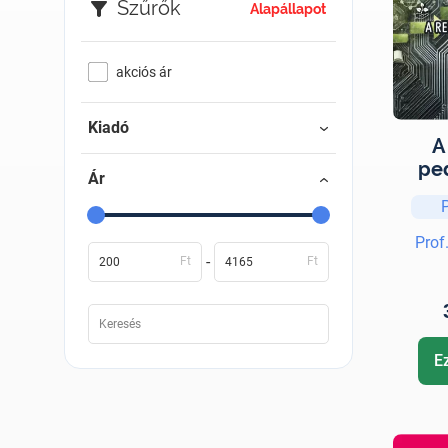
Szűrők
Alapállapot
akciós ár
Kiadó
A
pe
Ár
Prof
-
Ft
Ft
E