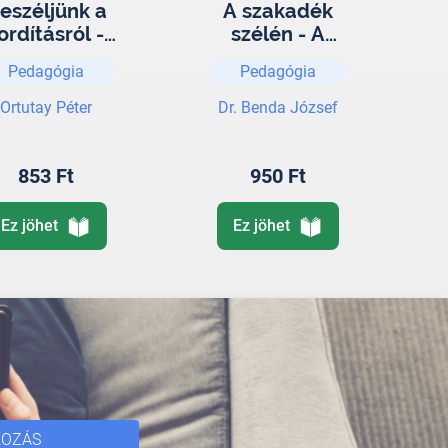
eszéljünk a
A szakadék
ordításról -
szélén - A
úzsba kötve
népességfogyás
Pedagógia
Pedagógia
táncolni?
okai és
megállítása
Ortutay Péter
Dr. Benda József
853 Ft
950 Ft
Ez jöhet
Ez jöhet
KOZÁS