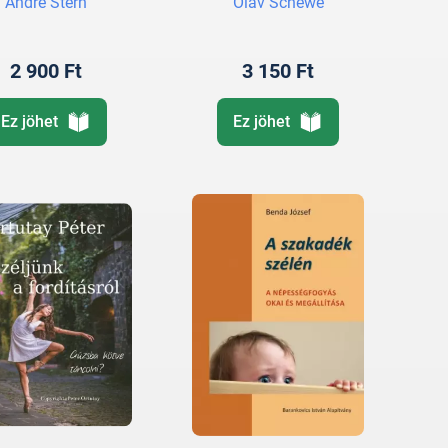
André Stern
Olav Schewe
vizsgázáshoz
2 900 Ft
3 150 Ft
Ez jöhet
Ez jöhet