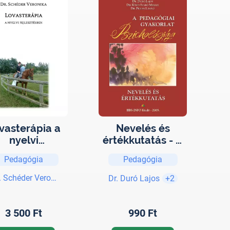
vasterápia a
Nevelés és
nyelvi
értékkutatás - A
ejlesztésben
pedagógiai
Pedagógia
Pedagógia
gyakorlat
pszichológiája
. Schéder Veronika
Dr. Duró Lajos
+2
3 500 Ft
990 Ft