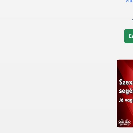
Var
E