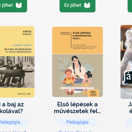
z jöhet
Ez jöhet
 a baj az
Első lépések a
J
skolával?
művészetek felé
I.
tan
Pedagógia
Pedagógia