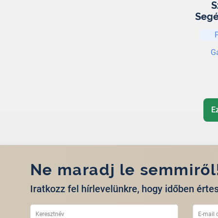
S
Segé
Jó 
G
E
Ne maradj le semmiről
Iratkozz fel hírlevelünkre, hogy időben értes