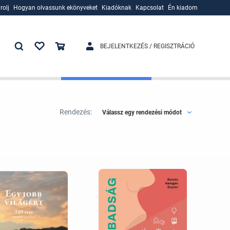
rolj
Hogyan olvassunk ekönyveket
Kiadóknak
Kapcsolat
Én kiadom
rolj
Hogyan olvassunk ekönyveket
Kiadóknak
BEJELENTKEZÉS / REGISZTRÁCIÓ
Rendezés:
Válassz egy rendezési módot