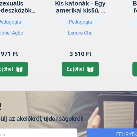
zexuális
Kis katonák - Egy
B
deszközök:
amerikai kisfiú, a
f
Vagy Rossz
kínai oktatási
G
Pedagógia
Pedagógia
Dolgok?
rendszer és az
érvényesülés a
abriel Agbo
Lenora Chu
világban
971 Ft
3 510 Ft
z jöhet
Ez jöhet
!
ülj az akciókról, ujdonságokról!
FELIRAT