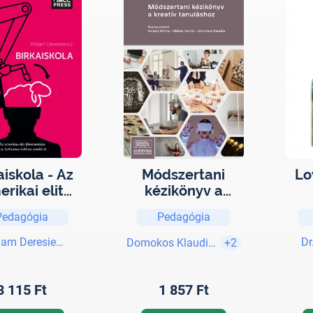
aiskola - Az
Módszertani
Lo
rikai elit
kézikönyv a
enevelése és
kreatív
f
Pedagógia
Pedagógia
tartalmas
tanuláshoz
ez vezető út
liam Deresiewicz
Dr
Domokos Klaudia (szerk.)
+2
3 115 Ft
1 857 Ft