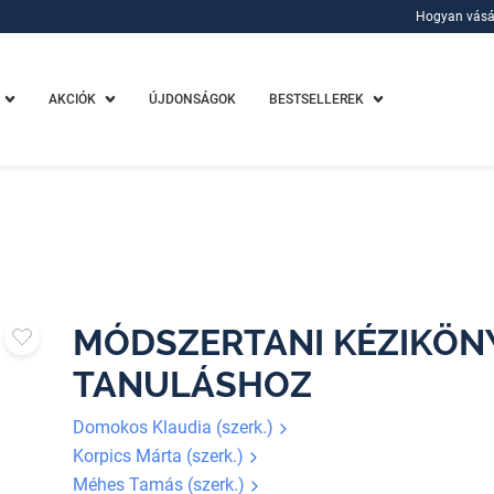
Hogyan vásá
Hogyan vásá
AKCIÓK
ÚJDONSÁGOK
BESTSELLEREK
MÓDSZERTANI KÉZIKÖNY
TANULÁSHOZ
Domokos Klaudia (szerk.)
Korpics Márta (szerk.)
Méhes Tamás (szerk.)