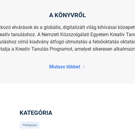
A KÖNYVRŐL
zó elvárások és a glo­bális, digitalizált világ kihívásai közepet
eatív tanuláshoz. A Nemzeti Közszolgálati Egyetem Kreatív Tan
nuláshoz című kiadvány átfogó útmutatás a felsőoktatás oktat
tja a Kreatív Tanulás Programot, amelyet sikeresen alkalmazna
Mutass többet
KATEGÓRIA
Pedagógia