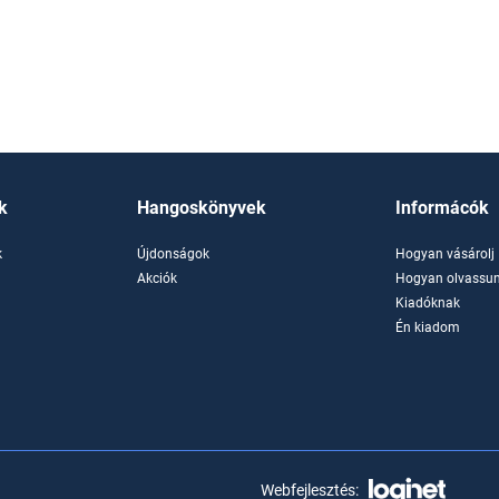
k
Hangoskönyvek
Informácók
k
Újdonságok
Hogyan vásárolj
k
Akciók
Hogyan olvassun
Kiadóknak
Én kiadom
Webfejlesztés: