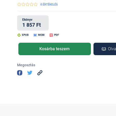
0 ÉRTÉKELÉS
Ekönyv
1 857 Ft
EPUB
MOBI
PDF
Kosárba teszem
Olva
Megosztás