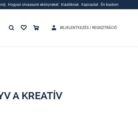
rolj
Hogyan olvassunk ekönyveket
Kiadóknak
Kapcsolat
Én kiadom
rolj
Hogyan olvassunk ekönyveket
Kiadóknak
BEJELENTKEZÉS / REGISZTRÁCIÓ
V A KREATÍV