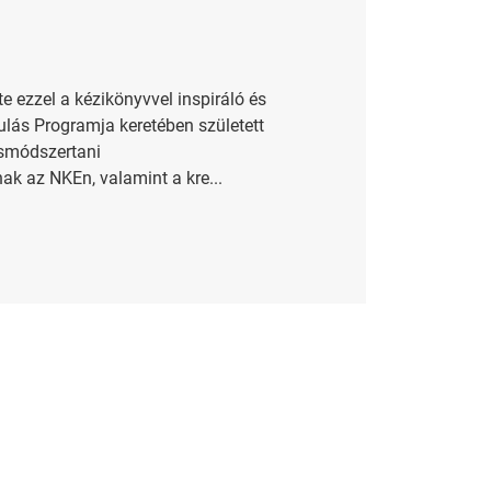
te ezzel a kézikönyvvel inspiráló és
ulás Programja keretében született
ásmódszertani
k az NKE­n, valamint a kre...