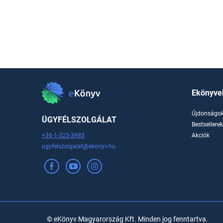
Ekönyve
Újdonságo
ÜGYFÉLSZOLGÁLAT
Bestsellere
+36-1-323-3983
Akciók
ugyfelszolgalat@ekonyv.hu
© eKönyv Magyarország Kft. Minden jog fenntartva.