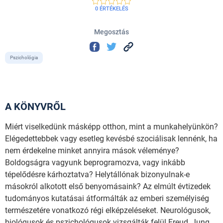
0 ÉRTÉKELÉS
Megosztás
Pszichológia
A KÖNYVRŐL
Miért viselkedünk másképp otthon, mint a munkahelyünkön?
Elégedettebbek vagy esetleg kevésbé szociálisak lennénk, ha
nem érdekelne minket annyira mások véleménye?
Boldogságra vagyunk beprogramozva, vagy inkább
tépelődésre kárhoztatva? Helytállónak bizonyulnak-e
másokról alkotott első benyomásaink? Az elmúlt évtizedek
tudományos kutatásai átformálták az emberi személyiség
természetére vonatkozó régi elképzeléseket. Neurológusok,
biológusok és pszichológusok vizsgálták felül Freud, Jung