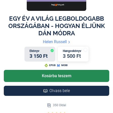
EGY ÉV A VILÁG LEGBOLDOGABB
ORSZÁGÁBAN - HOGYAN ÉLJÜNK
DÁN MÓDRA
Helen Russell
Ekönyv
Hangoskönyv
3 150 Ft
3 500 Ft
EPUB
MOBI
Kosárba teszem
Olvass bele
350 Oldal