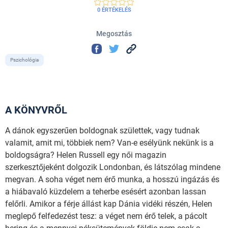
0 ÉRTÉKELÉS
Megosztás
Pszichológia
A KÖNYVRŐL
A dánok egyszerűen boldognak születtek, vagy tudnak
valamit, amit mi, többiek nem? Van-e esélyünk nekünk is a
boldogságra? Helen Russell egy női magazin
szerkesztőjeként dolgozik Londonban, és látszólag mindene
megvan. A soha véget nem érő munka, a hosszú ingázás és
a hiábavaló küzdelem a teherbe esésért azonban lassan
felőrli. Amikor a férje állást kap Dánia vidéki részén, Helen
meglepő felfedezést tesz: a véget nem érő telek, a pácolt