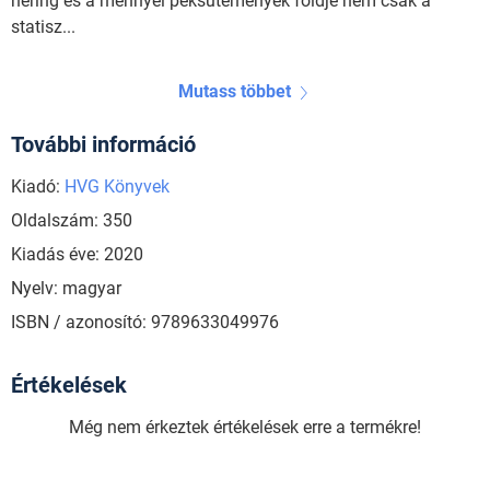
hering és a mennyei péksütemények földje nem csak a
statisz...
Mutass többet
További információ
Kiadó:
HVG Könyvek
Oldalszám: 350
Kiadás éve: 2020
Nyelv: magyar
ISBN / azonosító: 9789633049976
Értékelések
Még nem érkeztek értékelések erre a termékre!