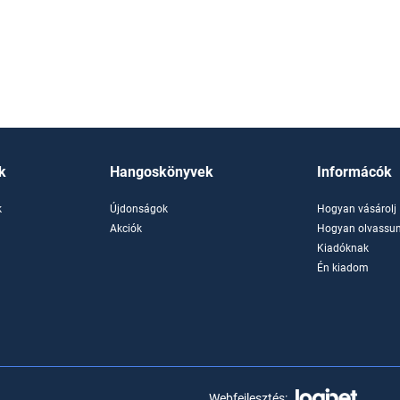
k
Hangoskönyvek
Informácók
k
Újdonságok
Hogyan vásárolj
k
Akciók
Hogyan olvassun
Kiadóknak
Én kiadom
Webfejlesztés: