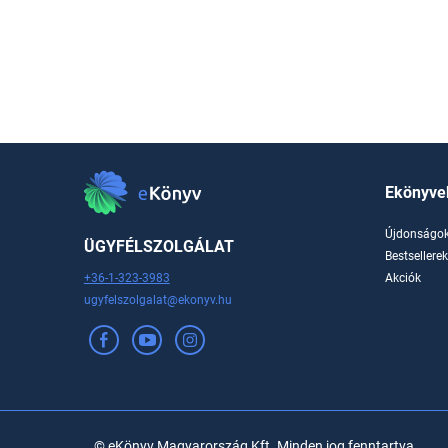
Ekönyve
Újdonságo
ÜGYFÉLSZOLGÁLAT
Bestsellere
+36-1-323-3983
Akciók
ugyfelszolgalat@ekonyv.hu
© eKönyv Magyarország Kft. Minden jog fenntartva.