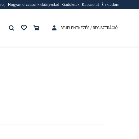
rolj
Hogyan olvassunk ekönyveket
Kiadóknak
Kapcsolat
Én kiadom
rolj
Hogyan olvassunk ekönyveket
Kiadóknak
BEJELENTKEZÉS / REGISZTRÁCIÓ