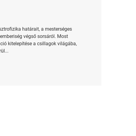
ztrofizika határait, a mesterséges
z emberiség végső sorsáról. Most
ió kitelepítése a csillagok világába,
l...