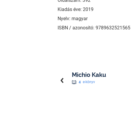
Oldalszám: 392
Kiadás éve: 2019
Nyelv: magyar
ISBN / azonosító: 9789632521565
Michio Kaku
4
e-könyv