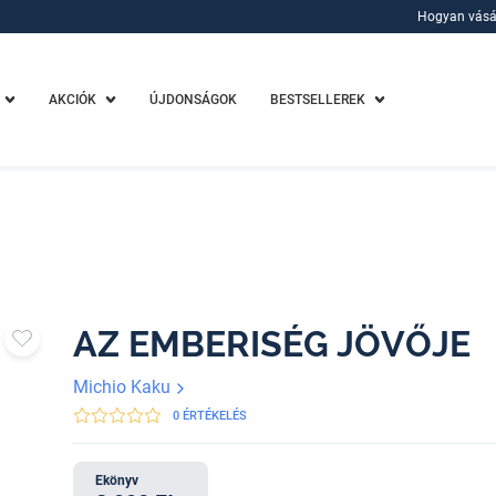
Hogyan vásá
Hogyan vásá
AKCIÓK
ÚJDONSÁGOK
BESTSELLEREK
AZ EMBERISÉG JÖVŐJE
Michio Kaku
0 ÉRTÉKELÉS
Ekönyv