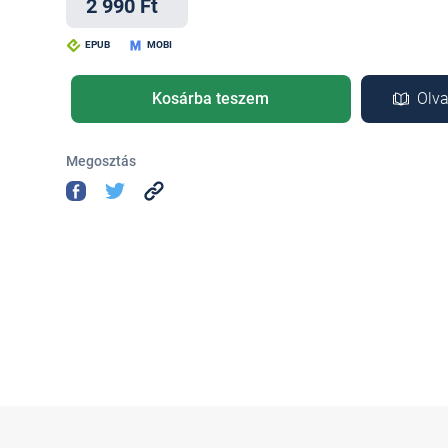
2 990 Ft
EPUB
MOBI
Kosárba teszem
Olva
Megosztás