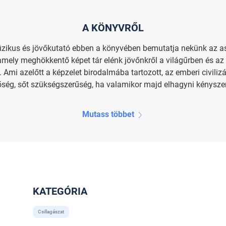
A KÖNYVRŐL
 fizikus és jövőkutató ebben a könyvében bemutatja nekünk az as
t, amely meghökkentő képet tár elénk jövőnkről a világűrben és a
Ami azelőtt a képzelet birodalmába tartozott, az emberi civilizác
ég, sőt szükségszerűség, ha valamikor majd elhagyni kényszerü
Mutass többet
KATEGÓRIA
Csillagászat