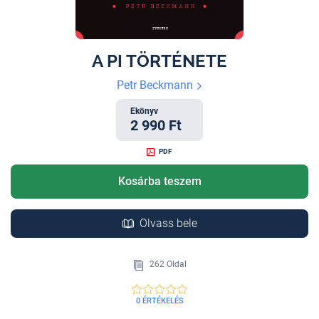
A PI TÖRTÉNETE
Petr Beckmann
Ekönyv
2 990 Ft
PDF
Kosárba teszem
Olvass bele
262 Oldal
0 ÉRTÉKELÉS