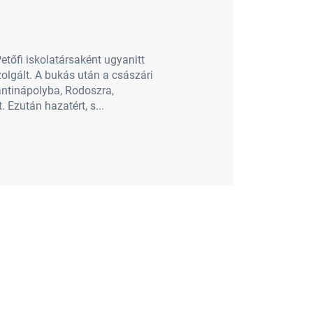
etőfi iskolatársaként ugyanitt
zolgált. A bukás után a császári
tantinápolyba, Rodoszra,
Ezután hazatért, s...