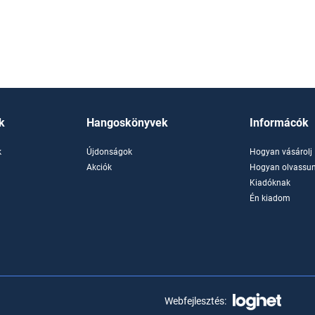
k
Hangoskönyvek
Informácók
k
Újdonságok
Hogyan vásárolj
k
Akciók
Hogyan olvassun
Kiadóknak
Én kiadom
Webfejlesztés: