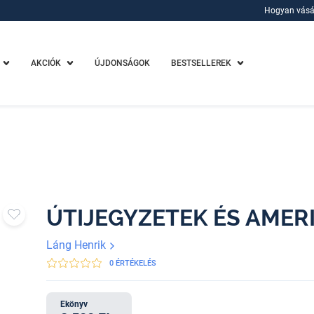
Hogyan vásá
Hogyan vásá
AKCIÓK
ÚJDONSÁGOK
BESTSELLEREK
ÚTIJEGYZETEK ÉS AMER
Láng Henrik
0 ÉRTÉKELÉS
Ekönyv