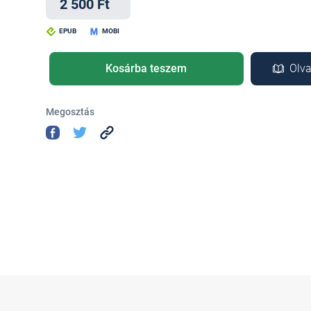
2 500 Ft
EPUB
MOBI
Kosárba teszem
Olva
Megosztás