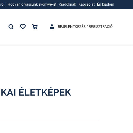
rolj
Hogyan olvassunk ekönyveket
Kiadóknak
Kapcsolat
Én kiadom
rolj
Hogyan olvassunk ekönyveket
Kiadóknak
BEJELENTKEZÉS / REGISZTRÁCIÓ
IKAI ÉLETKÉPEK