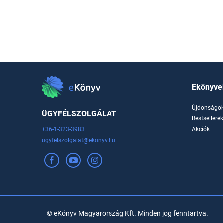
Ekönyve
Újdonságo
ÜGYFÉLSZOLGÁLAT
Bestsellere
+36-1-323-3983
Akciók
ugyfelszolgalat@ekonyv.hu
© eKönyv Magyarország Kft. Minden jog fenntartva.