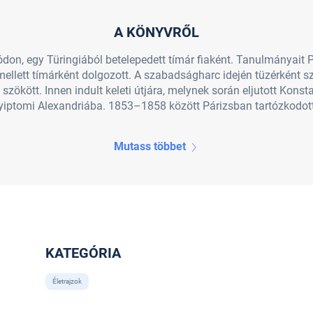
A KÖNYVRŐL
don, egy Türingiából betelepedett tímár fiaként. Tanulmányait P
 mellett tímárként dolgozott. A szabadságharc idején tüzérként s
zökött. Innen indult keleti útjára, melynek során eljutott Kons
iptomi Alexandriába. 1853–1858 között Párizsban tartózkodott. 
Mutass többet
KATEGÓRIA
Életrajzok