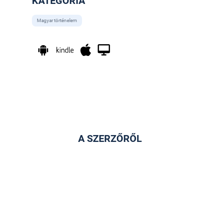
KATEGÓRIA
Magyar történelem
A SZERZŐRŐL