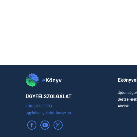
Ekönyve
Újdonságo
ÜGYFÉLSZOLGÁLAT
Bestsellere
+36-1-323-3983
Akciók
ugyfelszolgalat@ekonyv.hu