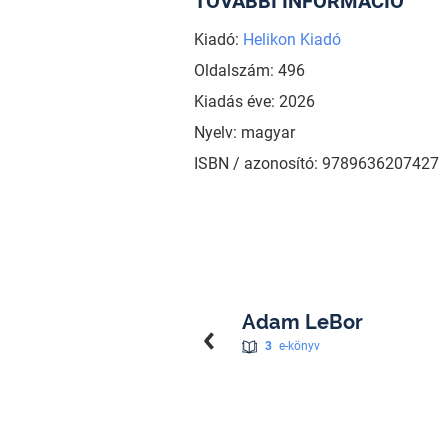
TOVÁBBI INFORMÁCIÓ
Kiadó:
Helikon Kiadó
Oldalszám: 496
Kiadás éve: 2026
Nyelv: magyar
ISBN / azonosító: 9789636207427
Adam LeBor
3
e-könyv