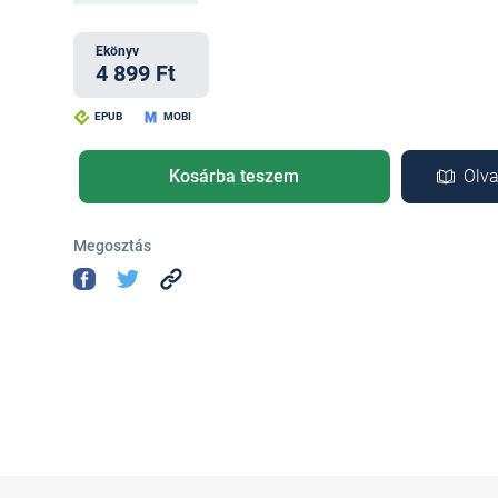
Ekönyv
4 899 Ft
EPUB
MOBI
Kosárba teszem
Olva
Megosztás