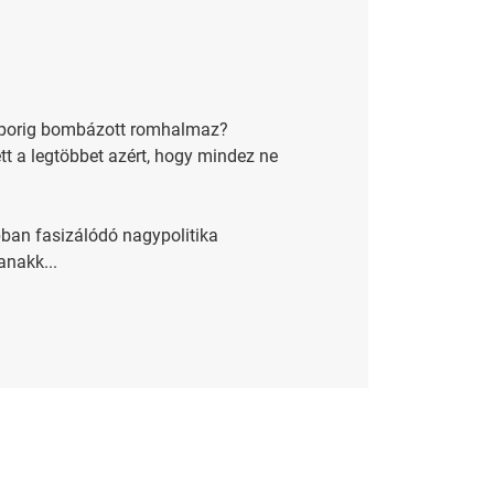
al porig bombázott romhalmaz?
tt a legtöbbet azért, hogy mindez ne
ban fasizálódó nagypolitika
anakk...