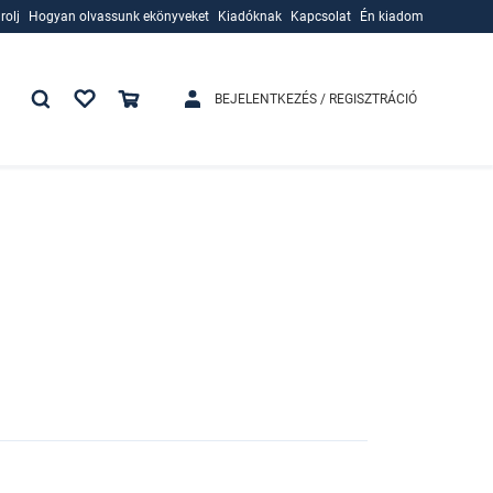
rolj
Hogyan olvassunk ekönyveket
Kiadóknak
Kapcsolat
Én kiadom
rolj
Hogyan olvassunk ekönyveket
Kiadóknak
BEJELENTKEZÉS / REGISZTRÁCIÓ