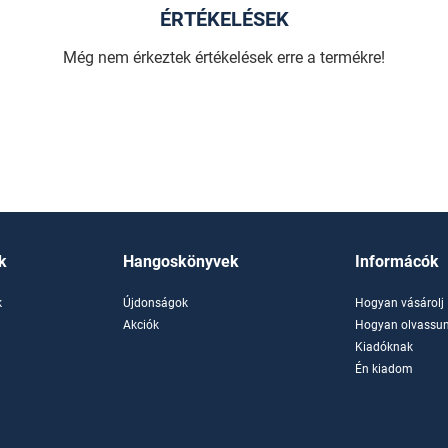
ÉRTÉKELÉSEK
Még nem érkeztek értékelések erre a termékre!
k
Hangoskönyvek
Informácók
k
Újdonságok
Hogyan vásárolj
k
Akciók
Hogyan olvassun
Kiadóknak
Én kiadom