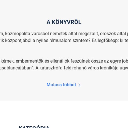
A KÖNYVRŐL
rn, kozmopolita városból németek által megszállt, oroszok ált
ik központjából a nyilas rémuralom színtere? És legfőképp: ki te
kémek, embermentők és ellenállók feszülnek össze az egyre job
sablancájában”. A katasztrófa felé rohanó város krónikája ugy
Mutass többet