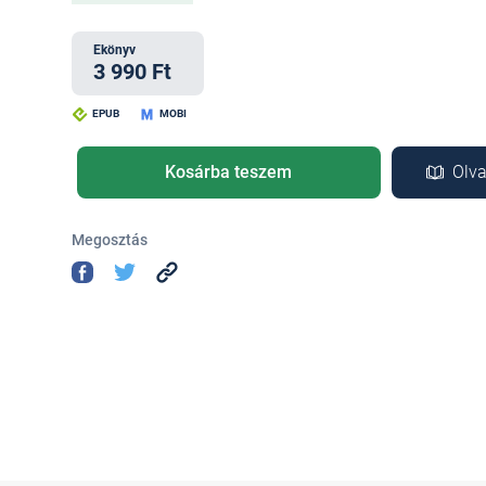
Ekönyv
3 990 Ft
EPUB
MOBI
Kosárba teszem
Olva
Megosztás