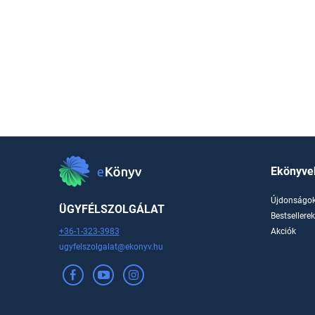
Ekönyve
Újdonságo
ÜGYFÉLSZOLGÁLAT
Bestsellere
+36-1-323-3983
Akciók
ugyfelszolgalat@ekonyv.hu