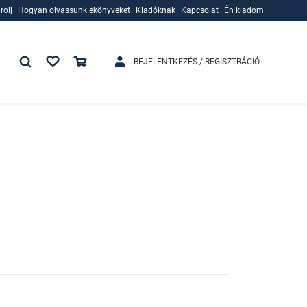
rolj
Hogyan olvassunk ekönyveket
Kiadóknak
Kapcsolat
Én kiadom
rolj
Hogyan olvassunk ekönyveket
Kiadóknak
BEJELENTKEZÉS / REGISZTRÁCIÓ