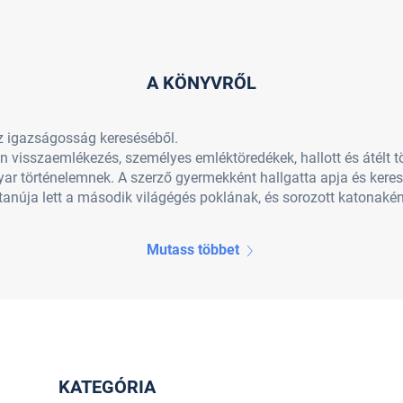
A KÖNYVRŐL
az igazságosság kere­séséből.
visszaemlékezés, sze­mélyes emléktöredékek, hallott és átélt tö
r történelemnek. A szerző gyermekként hallgatta apja és keres
tanúja lett a második világégés poklának, és sorozott katonakén
Mutass többet
KATEGÓRIA