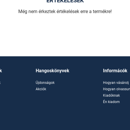
ÉRTÉKELÉSEK
Még nem érkeztek értékelések erre a termékre!
k
Hangoskönyvek
Informácók
k
Újdonságok
Hogyan vásárolj
k
Akciók
Hogyan olvassun
Kiadóknak
Én kiadom