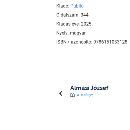
Kiadó:
Publio
Oldalszám: 344
Kiadás éve: 2025
Nyelv: magyar
ISBN / azonosító: 9786151033128
Almási József
4
e-könyv