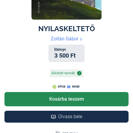
NYILASKELTETŐ
Zoltán Gábor
Ekönyv
3 500 Ft
Árkötött termék
EPUB
MOBI
Kosárba teszem
Olvass bele