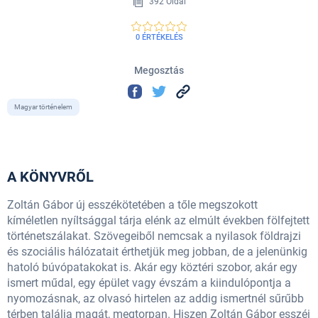
392 Oldal
0 ÉRTÉKELÉS
Megosztás
Magyar történelem
A KÖNYVRŐL
Zoltán Gábor új esszékötetében a tőle megszokott
kíméletlen nyíltsággal tárja elénk az elmúlt években fölfejtett
történetszálakat. Szövegeiből nemcsak a nyilasok földrajzi
és szociális hálózatait érthetjük meg jobban, de a jelenünkig
hatoló búvópatakokat is. Akár egy köztéri szobor, akár egy
ismert műdal, egy épület vagy évszám a kiindulópontja a
nyomozásnak, az olvasó hirtelen az addig ismertnél sűrűbb
térben találja magát, megtorpan. Hiszen Zoltán Gábor esszéi