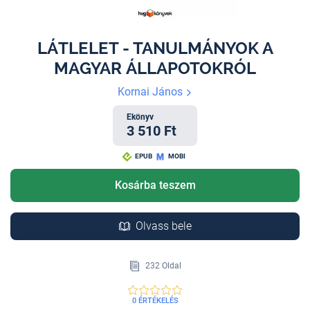
LÁTLELET - TANULMÁNYOK A
MAGYAR ÁLLAPOTOKRÓL
Kornai János
Ekönyv
3 510 Ft
EPUB
MOBI
Kosárba teszem
Olvass bele
232 Oldal
0 ÉRTÉKELÉS