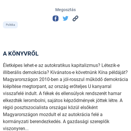
Megosztás
Politika
A KÖNYVRŐL
Életképes lehet-e az autokratikus kapitalizmus? Létezik-e
illiberális demokrácia? Kívánatos-e követnünk Kína példáját?
Magyarországon 2010-ben a jól-rosszul működő demokrácia
kiépítése megtorpant, az ország erőteljes U kanyarral
visszafelé indult. A fékek és ellensúlyok rendszerét hamar
elkezdték lerombolni, sajátos képződmények jöttek létre. A
régió posztszocialista országai közül elsőként
Magyarországon mozdult el az autokrácia felé a
kormányzati berendezkedés. A gazdasági szereplők
viszonyren...