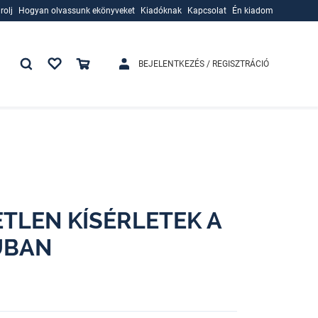
rolj
Hogyan olvassunk ekönyveket
Kiadóknak
Kapcsolat
Én kiadom
rolj
Hogyan olvassunk ekönyveket
Kiadóknak
BEJELENTKEZÉS / REGISZTRÁCIÓ
TLEN KÍSÉRLETEK A
ÚBAN