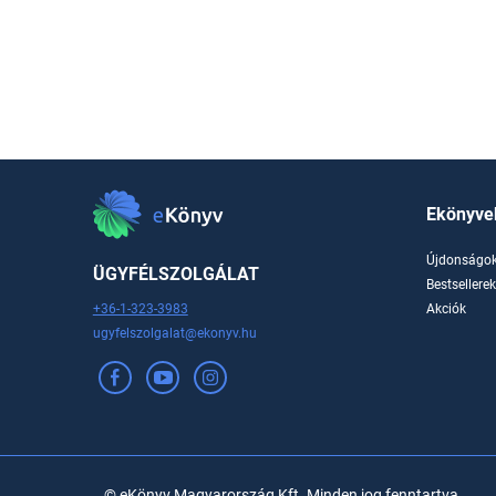
Ekönyve
Újdonságo
ÜGYFÉLSZOLGÁLAT
Bestsellere
+36-1-323-3983
Akciók
ugyfelszolgalat@ekonyv.hu
© eKönyv Magyarország Kft. Minden jog fenntartva.