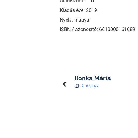
Oldalszám: 110
Kiadás éve: 2019
Nyelv: magyar
ISBN / azonosító: 6610000161089
Ilonka Mária
2
e-könyv