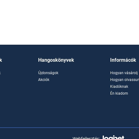
k
Hangoskönyvek
Informácók
k
Újdonságok
Hogyan vásárolj
k
Akciók
Hogyan olvassun
Kiadóknak
Én kiadom
Webfejlesztés: