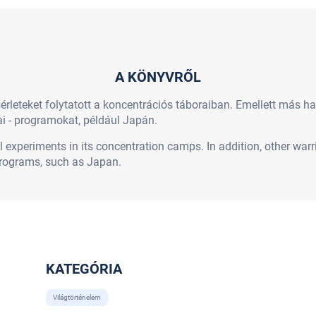
A KÖNYVRŐL
rleteket folytatott a koncentrációs táboraiban. Emellett más ha
kai - programokat, például Japán.
l experiments in its concentration camps. In addition, other war
programs, such as Japan.
KATEGÓRIA
Világtörténelem