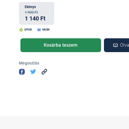
Ekönyv
1 900 Ft
1 140 Ft
EPUB
MOBI
Kosárba teszem
Olva
Megosztás