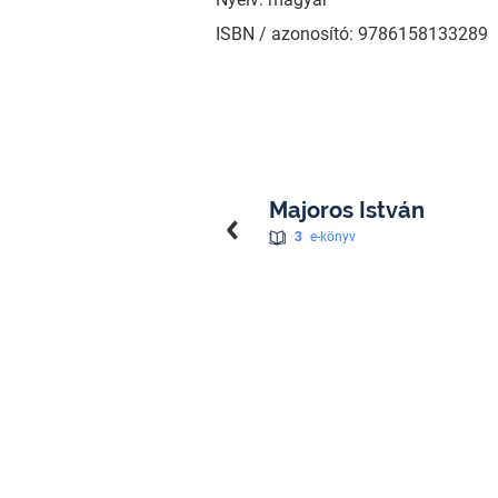
ISBN / azonosító: 9786158133289
Majoros István
3
e-könyv