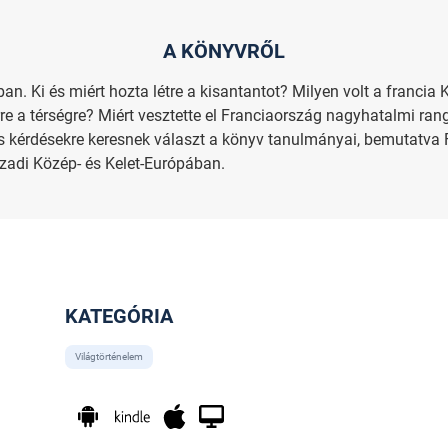
A KÖNYVRŐL
n. Ki és miért hozta létre a kisantantot? Milyen volt a francia 
e a térségre? Miért vesztette el Franciaország nagyhatalmi rang
s kérdésekre keresnek választ a könyv tanulmányai, bemutatva F
zázadi Közép- és Kelet-Európában.
KATEGÓRIA
Világtörténelem