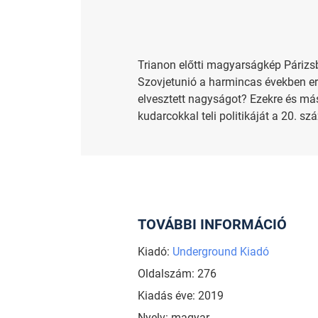
Trianon előtti magyarságkép Párizsba
Szovjetunió a harmincas években err
elvesztett nagyságot? Ezekre és má
kudarcokkal teli politikáját a 20. s
TOVÁBBI INFORMÁCIÓ
Kiadó:
Underground Kiadó
Oldalszám: 276
Kiadás éve: 2019
Nyelv: magyar