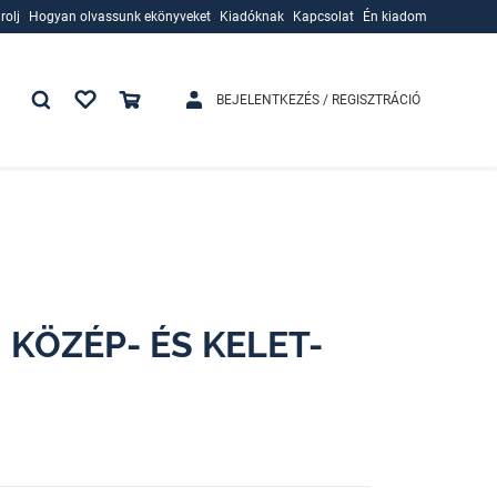
rolj
Hogyan olvassunk ekönyveket
Kiadóknak
Kapcsolat
Én kiadom
rolj
Hogyan olvassunk ekönyveket
Kiadóknak
BEJELENTKEZÉS / REGISZTRÁCIÓ
 KÖZÉP- ÉS KELET-