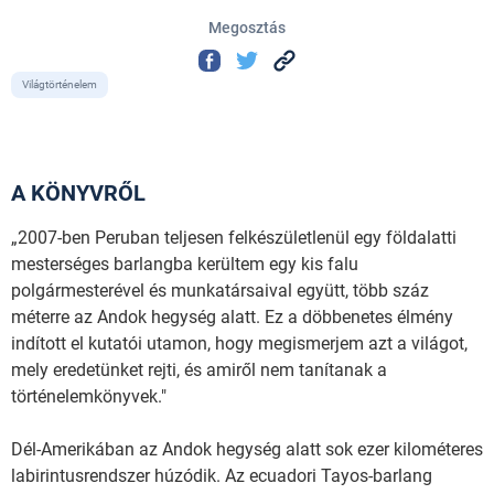
Megosztás
Világtörténelem
A KÖNYVRŐL
„2007-ben Peruban teljesen felkészületlenül egy földalatti
mesterséges barlangba kerültem egy kis falu
polgármesterével és munkatársaival együtt, több száz
méterre az Andok hegység alatt. Ez a döbbenetes élmény
indított el kutatói utamon, hogy megismerjem azt a világot,
mely eredetünket rejti, és amiről nem tanítanak a
történelemkönyvek."
Dél-Amerikában az Andok hegység alatt sok ezer kilométeres
labirintusrendszer húzódik. Az ecuadori Tayos-barlang