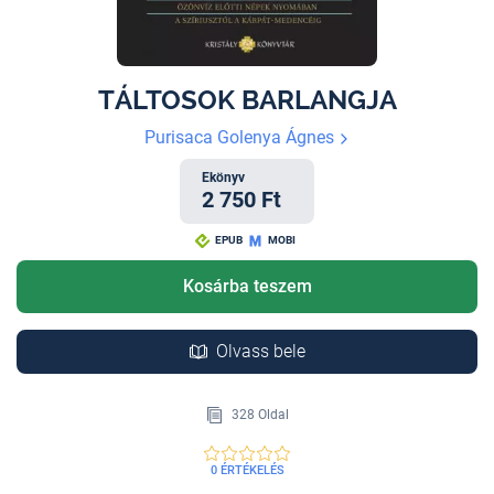
TÁLTOSOK BARLANGJA
Purisaca Golenya Ágnes
Ekönyv
2 750 Ft
EPUB
MOBI
Kosárba teszem
Olvass bele
328 Oldal
0 ÉRTÉKELÉS