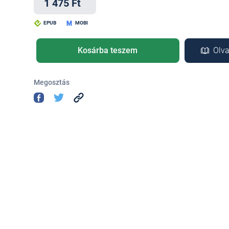
1 475 Ft
EPUB
MOBI
Kosárba teszem
Olva
Megosztás