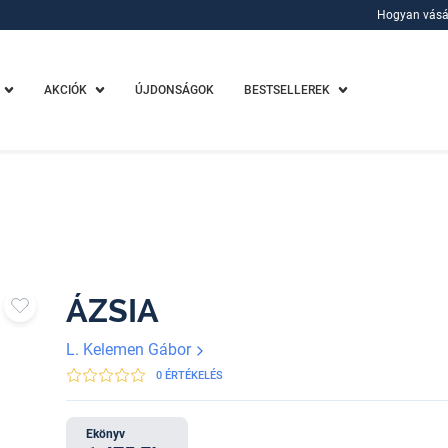
Hogyan vásá
Hogyan vásá
AKCIÓK
ÚJDONSÁGOK
BESTSELLEREK
ÁZSIA
L. Kelemen Gábor
0 ÉRTÉKELÉS
Ekönyv