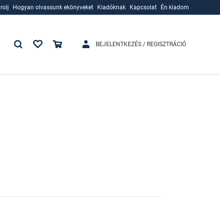
rolj
Hogyan olvassunk ekönyveket
Kiadóknak
Kapcsolat
Én kiadom
rolj
Hogyan olvassunk ekönyveket
Kiadóknak
BEJELENTKEZÉS / REGISZTRÁCIÓ