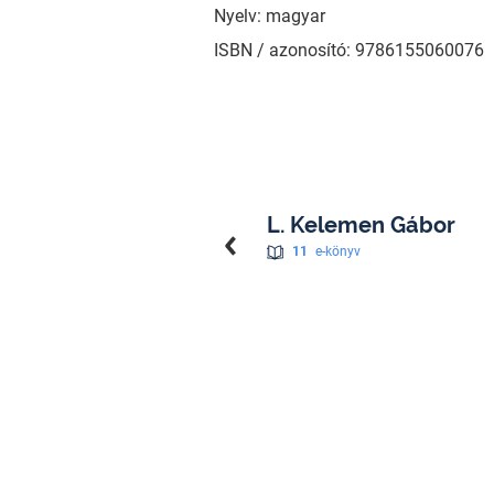
Nyelv: magyar
ISBN / azonosító: 9786155060076
L. Kelemen Gábor
11
e-könyv