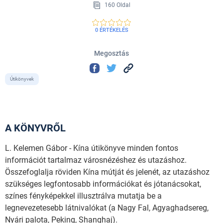
160 Oldal
0 ÉRTÉKELÉS
Megosztás
Útikönyvek
A KÖNYVRŐL
L. Kelemen Gábor - Kína útikönyve minden fontos
információt tartalmaz városnézéshez és utazáshoz.
Összefoglalja röviden Kína mútját és jelenét, az utazáshoz
szükséges legfontosabb információkat és jótanácsokat,
színes fényképekkel illusztrálva mutatja be a
legnevezetesebb látnivalókat (a Nagy Fal, Agyaghadsereg,
Nyári palota, Peking, Shanghaj).