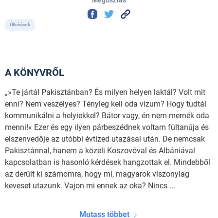
Útleírások
A KÖNYVRŐL
„»Te jártál Pakisztánban? És milyen helyen laktál? Volt mit
enni? Nem veszélyes? Tényleg kell oda vízum? Hogy tudtál
kommunikálni a helyiekkel? Bátor vagy, én nem mernék oda
menni!« Ezer és egy ilyen párbeszédnek voltam fültanúja és
elszenvedője az utóbbi évtized utazásai után. De nemcsak
Pakisztánnal, hanem a közeli Koszovóval és Albániával
kapcsolatban is hasonló kérdések hangzottak el. Mindebből
az derült ki számomra, hogy mi, magyarok viszonylag
keveset utazunk. Vajon mi ennek az oka? Nincs ...
Mutass többet