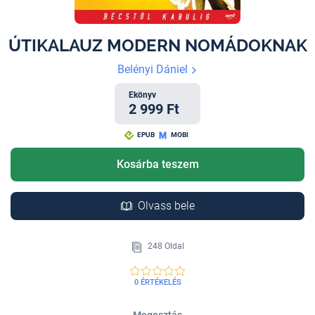
ÚTIKALAUZ MODERN NOMÁDOKNAK
Belényi Dániel
Ekönyv
2 999 Ft
EPUB
MOBI
Kosárba teszem
Olvass bele
248 Oldal
0 ÉRTÉKELÉS
Megosztás