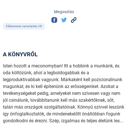
Megosztás
Álláskeresés, karrierépítés, HR
A KÖNYVRŐL
Isten hozott a meconomyban! Itt a hobbink a munkánk, és
oda költözünk, ahol a legboldogabbak és a
legproduktívabbak vagyunk. Márkaként kell pozicionálnunk
magunkat, és ki kell építenünk az erősségeinket. Azokat a
tevékenységeket pedig, amelyeket nem szívesen vagy nem
jól csinálunk, továbbítanunk kell más szakértőknek, sőt,
talán más országok szolgáltatóinak. Könnyű szívvel leszünk
így önfoglalkoztatók, de mindenekelőtt önállóbban fogunk
gondolkodni és érezni. Szép, izgalmas és teljes életünk les...