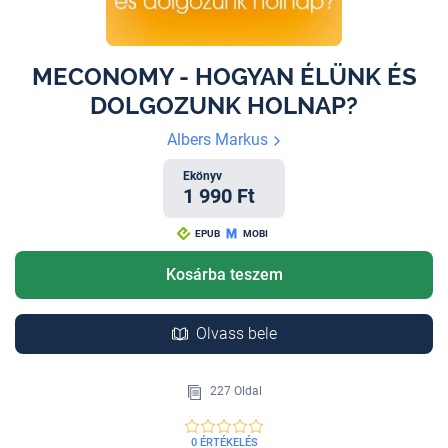
MECONOMY - HOGYAN ÉLÜNK ÉS
DOLGOZUNK HOLNAP?
Albers Markus
Ekönyv
1 990 Ft
EPUB
MOBI
Kosárba teszem
Olvass bele
227 Oldal
0 ÉRTÉKELÉS