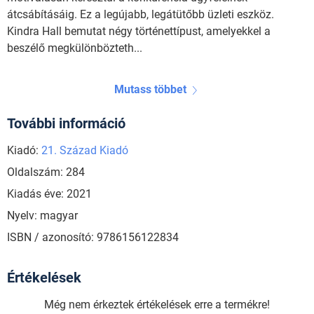
átcsábításáig. Ez a legújabb, legátütőbb üzleti eszköz.
Kindra Hall bemutat négy történettípust, amelyekkel a
beszélő megkülönbözteth...
Mutass többet
További információ
Kiadó:
21. Század Kiadó
Oldalszám: 284
Kiadás éve: 2021
Nyelv: magyar
ISBN / azonosító: 9786156122834
Értékelések
Még nem érkeztek értékelések erre a termékre!