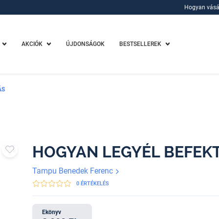
Hogyan vásá
Hogyan vásá
AKCIÓK
ÚJDONSÁGOK
BESTSELLEREK
ÁS
HOGYAN LEGYÉL BEFEK
Tampu Benedek Ferenc
0 ÉRTÉKELÉS
Ekönyv