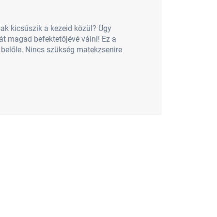
ak kicsúszik a kezeid közül? Úgy
ját magad befektetőjévé válni! Ez a
i belőle. Nincs szükség matekzsenire