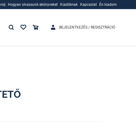
rolj
Hogyan olvassunk ekönyveket
Kiadóknak
Kapcsolat
Én kiadom
rolj
Hogyan olvassunk ekönyveket
Kiadóknak
BEJELENTKEZÉS / REGISZTRÁCIÓ
TETŐ