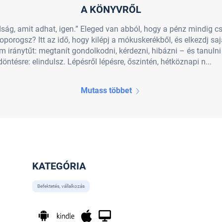
A KÖNYVRŐL
ág, amit adhat, igen.” Eleged van abból, hogy a pénz mindig cs
oporogsz? Itt az idő, hogy kilépj a mókuskerékből, és elkezdj sa
 iránytűt: megtanít gondolkodni, kérdezni, hibázni – és tanuln
ntésre: elindulsz. Lépésről lépésre, őszintén, hétköznapi n...
Mutass többet
KATEGÓRIA
Befektetés, vállalkozás