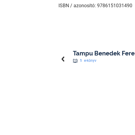
ISBN / azonosító: 9786151031490
Tampu Benedek Fere
1
e-könyv