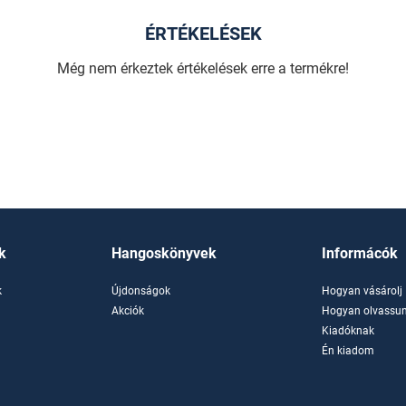
ÉRTÉKELÉSEK
Még nem érkeztek értékelések erre a termékre!
k
Hangoskönyvek
Informácók
k
Újdonságok
Hogyan vásárolj
k
Akciók
Hogyan olvassun
Kiadóknak
Én kiadom