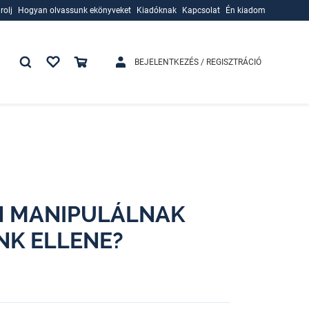
rolj
Hogyan olvassunk ekönyveket
Kiadóknak
Kapcsolat
Én kiadom
rolj
Hogyan olvassunk ekönyveket
Kiadóknak
BEJELENTKEZÉS / REGISZTRÁCIÓ
N MANIPULÁLNAK
NK ELLENE?