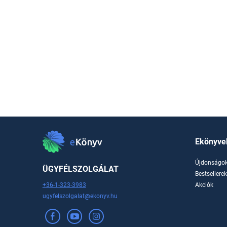
Ekönyve
Újdonságo
ÜGYFÉLSZOLGÁLAT
Bestsellere
+36-1-323-3983
Akciók
ugyfelszolgalat@ekonyv.hu