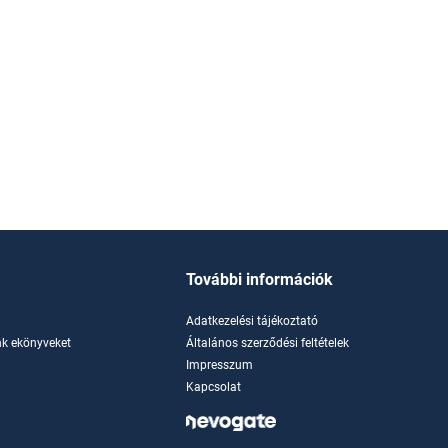
További információk
Adatkezelési tájékoztató
k ekönyveket
Általános szerződési feltételek
Impresszum
Kapcsolat