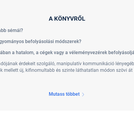
A KÖNYVRŐL
abb sémái?
agyományos befolyásolási módszerek?
ójában a hatalom, a cégek vagy a véleményvezérek befolyásolj
adójának érdekeit szolgáló, manipulatív kommunikáció lényegéb
llett új, kifinomultabb és szinte láthatatlan módon szövi át az
Mutass többet