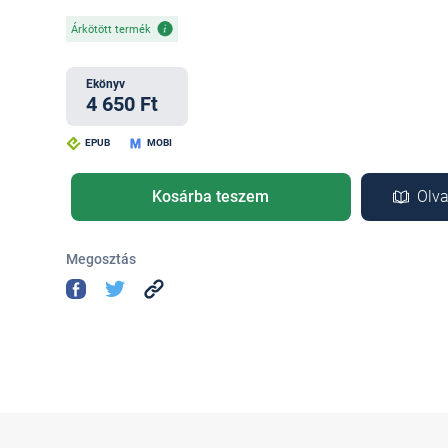
Árkötött termék
Ekönyv
4 650 Ft
EPUB
MOBI
Kosárba teszem
Olva
Megosztás