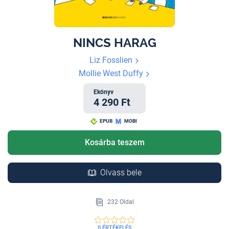
NINCS HARAG
Liz Fosslien
Mollie West Duffy
Ekönyv
4 290 Ft
EPUB
MOBI
Kosárba teszem
Olvass bele
232 Oldal
0 ÉRTÉKELÉS