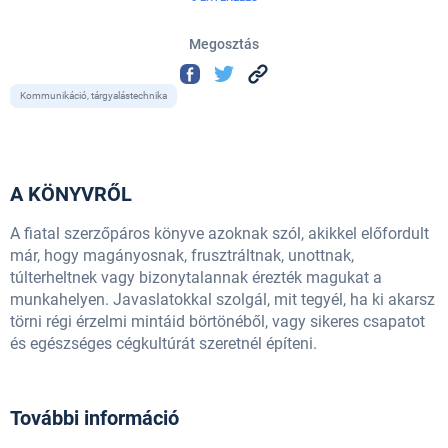
Megosztás
Kommunikáció, tárgyalástechnika
A KÖNYVRŐL
A fiatal szerzőpáros könyve azoknak szól, akikkel előfordult
már, hogy magányosnak, frusztráltnak, unottnak,
túlterheltnek vagy bizonytalannak érezték magukat a
munkahelyen. Javaslatokkal szolgál, mit tegyél, ha ki akarsz
törni régi érzelmi mintáid börtönéből, vagy sikeres csapatot
és egészséges cégkultúrát szeretnél építeni.
További információ