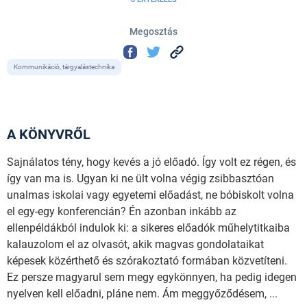
Megosztás
Kommunikáció, tárgyalástechnika
A KÖNYVRŐL
Sajnálatos tény, hogy kevés a jó előadó. Így volt ez régen, és
így van ma is. Ugyan ki ne ült volna végig zsibbasztóan
unalmas iskolai vagy egyetemi előadást, ne bóbiskolt volna
el egy-egy konferencián? Én azonban inkább az
ellenpéldákból indulok ki: a sikeres előadók műhelytitkaiba
kalauzolom el az olvasót, akik magvas gondolataikat
képesek közérthető és szórakoztató formában közvetíteni.
Ez persze magyarul sem megy egykönnyen, ha pedig idegen
nyelven kell előadni, pláne nem. Ám meggyőződésem, ...