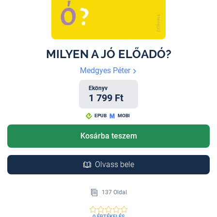
MILYEN A JÓ ELŐADÓ?
Medgyes Péter
Ekönyv
1 799 Ft
EPUB
MOBI
Kosárba teszem
Olvass bele
137 Oldal
0 ÉRTÉKELÉS