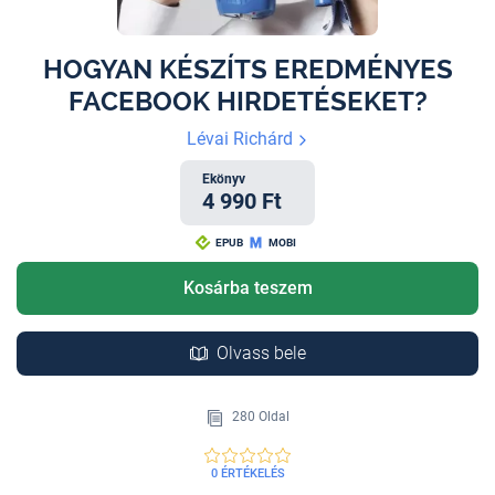
HOGYAN KÉSZÍTS EREDMÉNYES
FACEBOOK HIRDETÉSEKET?
Lévai Richárd
Ekönyv
4 990 Ft
EPUB
MOBI
Kosárba teszem
Olvass bele
280 Oldal
0 ÉRTÉKELÉS